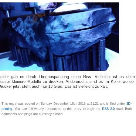
Leider gab es durch Thermospannung einen Riss. Vielleicht ist es doch
besser kleinere Modelle zu drucken. Andererseits sind es im Keller wo der
rucker jetzt steht auch nur 13 Grad. Das ist vielleicht zu kalt.
This entry was posted on Sunday, December 18th, 2016 at 21:21 and is filed under
3D-
printing
. You can follow any responses to this entry through the
RSS 2.0
feed. Both
comments and pings are currently closed.