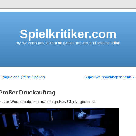
Spielkritiker.com
my two cents (and a Yen) on games, fantasy, and science fiction
 Rogue one (keine Spoiler)
Super Weihnachtsgeschenk »
Großer Druckauftrag
Letzte Woche habe ich mal ein großes Objekt gedruckt.