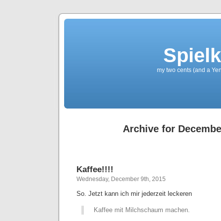
Spielk
my two cents (and a Yen
Archive for Decembe
Kaffee!!!!
Wednesday, December 9th, 2015
So. Jetzt kann ich mir jederzeit leckeren
Kaffee mit Milchschaum machen.